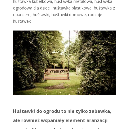
huśtawka kubełkowa
,
huśtawka metalowa
,
huśtawka
ogrodowa dla dzieci
,
huśtawka plastikowa
,
huśtawka z
oparciem
,
huśtawki
,
huśtawki domowe
,
rodzaje
huśtawek
Huśtawki do ogrodu to nie tylko zabawka,
ale również wspaniały element aranżacji