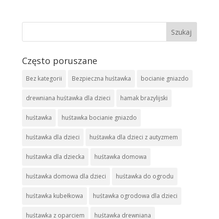
Często poruszane
Bez kategorii
Bezpieczna huśtawka
bocianie gniazdo
drewniana huśtawka dla dzieci
hamak brazylijski
huśtawka
huśtawka bocianie gniazdo
huśtawka dla dzieci
huśtawka dla dzieci z autyzmem
huśtawka dla dziecka
huśtawka domowa
huśtawka domowa dla dzieci
huśtawka do ogrodu
huśtawka kubełkowa
huśtawka ogrodowa dla dzieci
huśtawka z oparciem
huśtawka drewniana