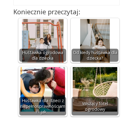
Koniecznie przeczytaj:
Huśtawka ogrodowa
Od kiedy huśtawka dla
dla dziecka
dziecka?
Huśtawka dla dzieci z
Wiszący fotel
niepełnosprawnościam
ogrodowy
i - jak…