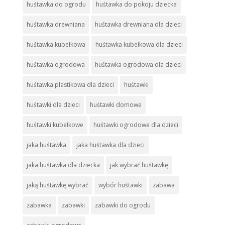
huśtawka do ogrodu
huśtawka do pokoju dziecka
huśtawka drewniana
huśtawka drewniana dla dzieci
huśtawka kubełkowa
huśtawka kubełkowa dla dzieci
huśtawka ogrodowa
huśtawka ogrodowa dla dzieci
huśtawka plastikowa dla dzieci
huśtawki
huśtawki dla dzieci
huśtawki domowe
huśtawki kubełkowe
huśtawki ogrodowe dla dzieci
jaka huśtawka
jaka huśtawka dla dzieci
jaka huśtawka dla dziecka
jak wybrać huśtawkę
jaką huśtawkę wybrać
wybór huśtawki
zabawa
zabawka
zabawki
zabawki do ogrodu