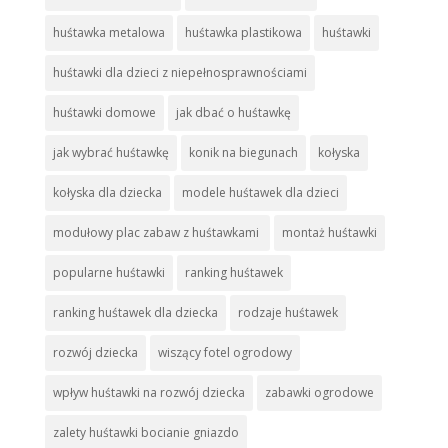
huśtawka metalowa
huśtawka plastikowa
huśtawki
huśtawki dla dzieci z niepełnosprawnościami
huśtawki domowe
jak dbać o huśtawkę
jak wybrać huśtawkę
konik na biegunach
kołyska
kołyska dla dziecka
modele huśtawek dla dzieci
modułowy plac zabaw z huśtawkami
montaż huśtawki
popularne huśtawki
ranking huśtawek
ranking huśtawek dla dziecka
rodzaje huśtawek
rozwój dziecka
wiszący fotel ogrodowy
wpływ huśtawki na rozwój dziecka
zabawki ogrodowe
zalety huśtawki bocianie gniazdo