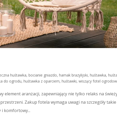
eczna huśtawka
,
bocianie gniazdo
,
hamak brazylijski
,
huśtawka
,
huśt
ka do ogrodu
,
huśtawka z oparciem
,
huśtawki
,
wiszący fotel ogrodo
y element aranżacji, zapewniający nie tylko relaks na świe
 przestrzeni. Zakup fotela wymaga uwagi na szczegóły takie
 i komfortowy...