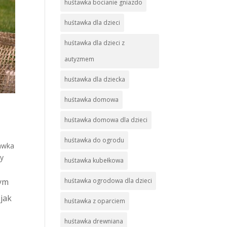
huśtawka bocianie gniazdo
huśtawka dla dzieci
huśtawka dla dzieci z
autyzmem
huśtawka dla dziecka
huśtawka domowa
huśtawka domowa dla dzieci
huśtawka do ogrodu
awka
wy
huśtawka kubełkowa
żym
huśtawka ogrodowa dla dzieci
 jak
huśtawka z oparciem
huśtawka drewniana