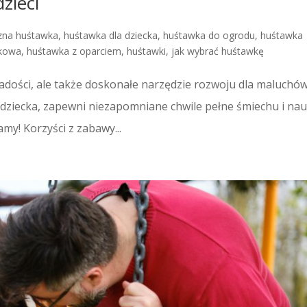
zieci
zna huśtawka
,
huśtawka dla dziecka
,
huśtawka do ogrodu
,
huśtawka
ikowa
,
huśtawka z oparciem
,
huśtawki
,
jak wybrać huśtawkę
adości, ale także doskonałe narzędzie rozwoju dla maluchów
dziecka, zapewni niezapomniane chwile pełne śmiechu i nau
y! Korzyści z zabawy...