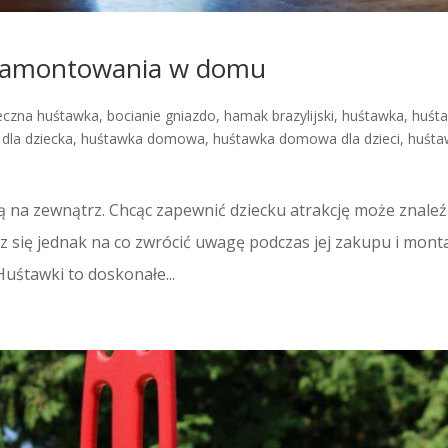
 zamontowania w domu
eczna huśtawka
,
bocianie gniazdo
,
hamak brazylijski
,
huśtawka
,
huśt
dla dziecka
,
huśtawka domowa
,
huśtawka domowa dla dzieci
,
huśta
ą na zewnątrz. Chcąc zapewnić dziecku atrakcję może znaleź
 się jednak na co zwrócić uwagę podczas jej zakupu i mont
śtawki to doskonałe...