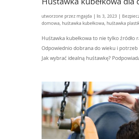
Huśtawka kubełkowa dla d
utworzone przez
mgajda
|
lis 3, 2023
|
Bezpiec
domowa
,
huśtawka kubełkowa
,
huśtawka plast
Huśtawka kubełkowa to nie tylko źródło r
Odpowiednio dobrana do wieku i potrzeb 
Jak wybrać idealną huśtawkę? Podpowiadam