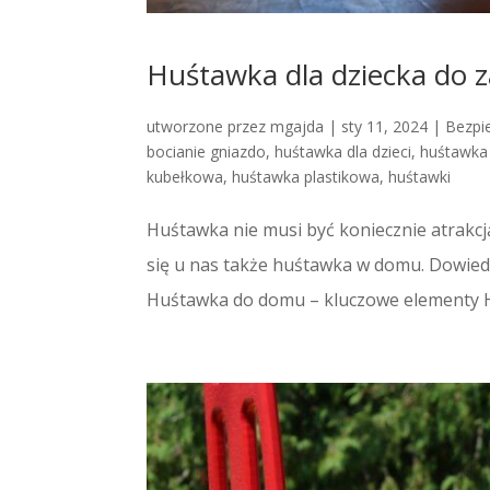
Huśtawka dla dziecka do
utworzone przez
mgajda
|
sty 11, 2024
|
Bezpi
bocianie gniazdo
,
huśtawka dla dzieci
,
huśtawka 
kubełkowa
,
huśtawka plastikowa
,
huśtawki
Huśtawka nie musi być koniecznie atrakcj
się u nas także huśtawka w domu. Dowiedz
Huśtawka do domu – kluczowe elementy Hu