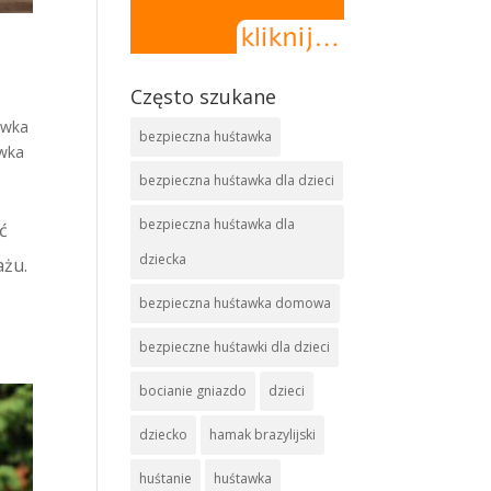
Często szukane
awka
bezpieczna huśtawka
wka
bezpieczna huśtawka dla dzieci
bezpieczna huśtawka dla
ć
dziecka
ażu.
bezpieczna huśtawka domowa
bezpieczne huśtawki dla dzieci
bocianie gniazdo
dzieci
dziecko
hamak brazylijski
huśtanie
huśtawka