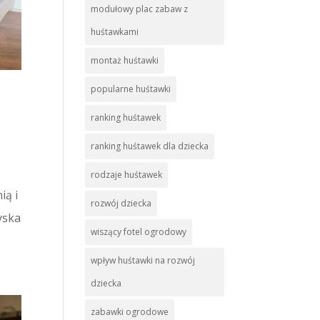
modułowy plac zabaw z
huśtawkami
montaż huśtawki
popularne huśtawki
ranking huśtawek
,
ranking huśtawek dla dziecka
rodzaje huśtawek
ią i
rozwój dziecka
yska
wiszący fotel ogrodowy
wpływ huśtawki na rozwój
dziecka
zabawki ogrodowe