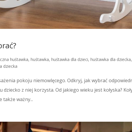
brać?
eczna huśtawka
,
huśtawka
,
huśtawka dla dzieci
,
huśtawka dla dziecka
la dziecka
sażenia pokoju niemowlęcego. Odkryj, jak wybrać odpowiedn
 dziecko z niej korzysta. Od jakiego wieku jest kołyska? Koł
le także ważny...