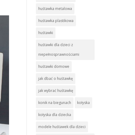
huśtawka metalowa
huśtawka plastikowa
huśtawki
huśtawki dla dzieci z
niepełnosprawnościami
huśtawki domowe
jak dbać o huśtawkę
jak wybrać huśtawkę
konik na biegunach
kołyska
kołyska dla dziecka
modele huśtawek dla dzieci