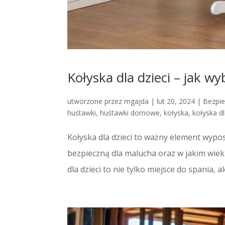
Kołyska dla dzieci – jak wy
utworzone przez
mgajda
|
lut 20, 2024
|
Bezpi
huśtawki
,
huśtawki domowe
,
kołyska
,
kołyska d
Kołyska dla dzieci to ważny element wypo
bezpieczną dla malucha oraz w jakim wieku
dla dzieci to nie tylko miejsce do spania, a