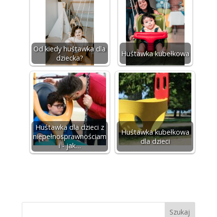
Od kiedy huśtawka dla
Huśtawka kubełkowa
dziecka?
Huśtawka dla dzieci z
Huśtawka kubełkowa
niepełnosprawnościam
dla dzieci
i - jak…