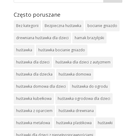
Często poruszane
Bez kategorii
Bezpieczna huśtawka
bocianie gniazdo
drewniana huśtawka dla dzieci
hamak brazylijski
huśtawka
huśtawka bocianie gniazdo
huśtawka dla dzieci
huśtawka dla dzieci z autyzmem
huśtawka dla dziecka
huśtawka domowa
huśtawka domowa dla dzieci
huśtawka do ogrodu
huśtawka kubełkowa
huśtawka ogrodowa dla dzieci
huśtawka z oparciem
huśtawka drewniana
huśtawka metalowa
huśtawka plastikowa
huśtawki
huśtawki dla dzieci z niepełnosprawnościami