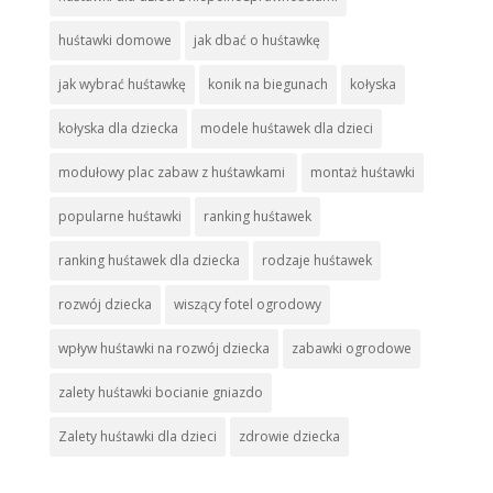
huśtawki domowe
jak dbać o huśtawkę
jak wybrać huśtawkę
konik na biegunach
kołyska
kołyska dla dziecka
modele huśtawek dla dzieci
modułowy plac zabaw z huśtawkami
montaż huśtawki
popularne huśtawki
ranking huśtawek
ranking huśtawek dla dziecka
rodzaje huśtawek
rozwój dziecka
wiszący fotel ogrodowy
wpływ huśtawki na rozwój dziecka
zabawki ogrodowe
zalety huśtawki bocianie gniazdo
Zalety huśtawki dla dzieci
zdrowie dziecka