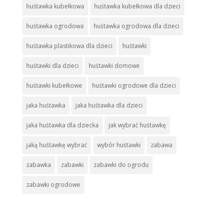
huśtawka kubełkowa
huśtawka kubełkowa dla dzieci
huśtawka ogrodowa
huśtawka ogrodowa dla dzieci
huśtawka plastikowa dla dzieci
huśtawki
huśtawki dla dzieci
huśtawki domowe
huśtawki kubełkowe
huśtawki ogrodowe dla dzieci
jaka huśtawka
jaka huśtawka dla dzieci
jaka huśtawka dla dziecka
jak wybrać huśtawkę
jaką huśtawkę wybrać
wybór huśtawki
zabawa
zabawka
zabawki
zabawki do ogrodu
zabawki ogrodowe