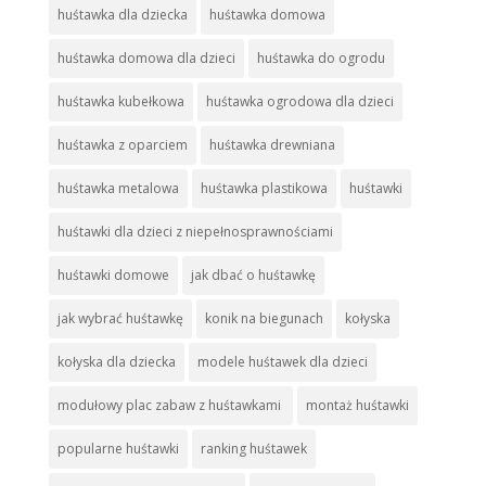
huśtawka dla dziecka
huśtawka domowa
huśtawka domowa dla dzieci
huśtawka do ogrodu
huśtawka kubełkowa
huśtawka ogrodowa dla dzieci
huśtawka z oparciem
huśtawka drewniana
huśtawka metalowa
huśtawka plastikowa
huśtawki
huśtawki dla dzieci z niepełnosprawnościami
huśtawki domowe
jak dbać o huśtawkę
jak wybrać huśtawkę
konik na biegunach
kołyska
kołyska dla dziecka
modele huśtawek dla dzieci
modułowy plac zabaw z huśtawkami
montaż huśtawki
popularne huśtawki
ranking huśtawek