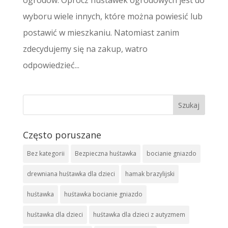
ogrodów. Oprócz huśtawek ogrodowych jest do
wyboru wiele innych, które można powiesić lub
postawić w mieszkaniu. Natomiast zanim
zdecydujemy się na zakup, watro
odpowiedzieć...
Często poruszane
Bez kategorii
Bezpieczna huśtawka
bocianie gniazdo
drewniana huśtawka dla dzieci
hamak brazylijski
huśtawka
huśtawka bocianie gniazdo
huśtawka dla dzieci
huśtawka dla dzieci z autyzmem