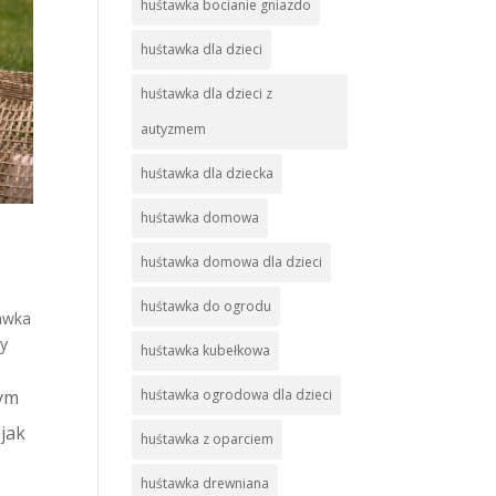
huśtawka bocianie gniazdo
huśtawka dla dzieci
huśtawka dla dzieci z
autyzmem
huśtawka dla dziecka
huśtawka domowa
huśtawka domowa dla dzieci
huśtawka do ogrodu
awka
wy
huśtawka kubełkowa
żym
huśtawka ogrodowa dla dzieci
 jak
huśtawka z oparciem
huśtawka drewniana