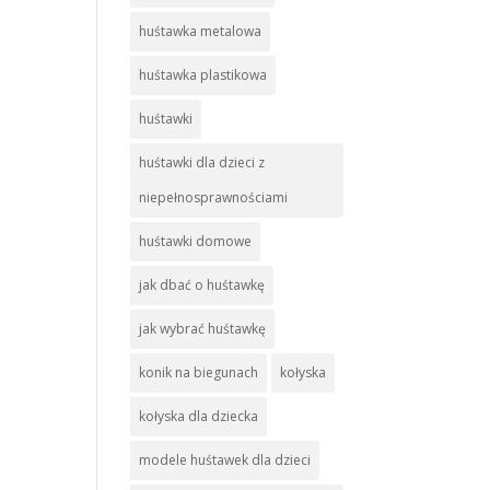
huśtawka metalowa
huśtawka plastikowa
huśtawki
huśtawki dla dzieci z
niepełnosprawnościami
huśtawki domowe
jak dbać o huśtawkę
jak wybrać huśtawkę
konik na biegunach
kołyska
kołyska dla dziecka
modele huśtawek dla dzieci