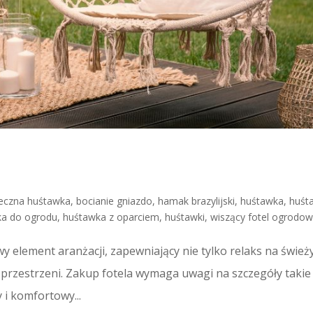
eczna huśtawka
,
bocianie gniazdo
,
hamak brazylijski
,
huśtawka
,
huśt
ka do ogrodu
,
huśtawka z oparciem
,
huśtawki
,
wiszący fotel ogrodo
y element aranżacji, zapewniający nie tylko relaks na świe
 przestrzeni. Zakup fotela wymaga uwagi na szczegóły takie
 i komfortowy...