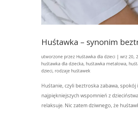
Huśtawka – synonim beztr
utworzone przez
Huśtawka dla dzieci
|
wrz 20, 
huśtawka dla dziecka
,
huśtawka metalowa
,
huśt
dzieci
,
rodzaje huśtawek
Huśtanie, czyli beztroska zabawa, spokój i
najpiękniejszych wspomnień z dzieciństwa. 
relaksuje. Nic zatem dziwnego, że huśtawki d