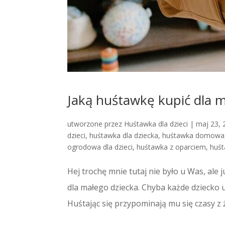
Jaką huśtawkę kupić dla m
utworzone przez
Huśtawka dla dzieci
|
maj 23, 
dzieci
,
huśtawka dla dziecka
,
huśtawka domowa
ogrodowa dla dzieci
,
huśtawka z oparciem
,
huśt
Hej trochę mnie tutaj nie było u Was, al
dla małego dziecka. Chyba każde dziecko uw
Huśtając się przypominają mu się czasy z 