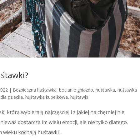
uśtawki?
2022
|
Bezpieczna huśtawka
,
bocianie gniazdo
,
huśtawka
,
huśtawka
dla dziecka
,
huśtawka kubełkowa
,
huśtawki
, którą wybierają najczęściej i z jakiej najchętniej nie
nieważ dostarcza im wielu emocji, ale nie tylko dlatego.
 wieku kochają huśtawki....