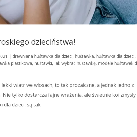
oskiego dzieciństwa!
2021
|
drewniana huśtawka dla dzieci
,
huśtawka
,
huśtawka dla dzieci
,
awka plastikowa
,
huśtawki
,
jak wybrać huśtawkę
,
modele huśtawek d
 lekki wiatr we włosach, to tak prozaiczne, a jednak jedno z
Nie tylko dostarcza fajne wrażenia, ale świetnie koi zmysły 
la dzieci, są tak...