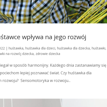
uśtawce wpływa na jego rozwój
2022
|
huśtawka
,
huśtawka dla dzieci
,
huśtawka dla dziecka
,
huśtawki
,
wki na rozwój dziecka
,
zdrowie dziecka
biegał w sposób harmonijny. Każdego dnia zastanawiamy się
ociechom lepiej poznawać świat. Czy huśtawka dla
m rozwoju? Sensomotoryka w rozwoju...