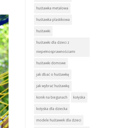
huśtawka metalowa
huśtawka plastikowa
huśtawki
huśtawki dla dzieci z
niepełnosprawnościami
huśtawki domowe
jak dbać o huśtawkę
jak wybrać huśtawkę
konik na biegunach
kołyska
kołyska dla dziecka
modele huśtawek dla dzieci