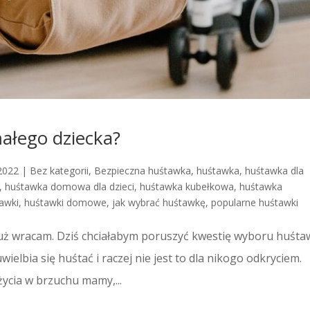
ałego dziecka?
2022
|
Bez kategorii
,
Bezpieczna huśtawka
,
huśtawka
,
huśtawka dla
,
huśtawka domowa dla dzieci
,
huśtawka kubełkowa
,
huśtawka
awki
,
huśtawki domowe
,
jak wybrać huśtawkę
,
popularne huśtawki
e już wracam. Dziś chciałabym poruszyć kwestię wyboru huśta
ielbia się huśtać i raczej nie jest to dla nikogo odkryciem.
życia w brzuchu mamy,...