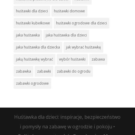
huśtawki dla dzieci
huśtawki domowe
huśtawki kubełkowe
huśtawki ogrodowe dla dzieci
jaka huśtawka
jaka huśtawka dla dzieci
jaka huśtawka dla dziecka
jak wybrać huśtawkę
jaką huśtawkę wybrać
wybór huśtawki
zabawa
zabawka
zabawki
zabawki do ogrodu
zabawki ogrodowe
Huśtawka dla dzieci: inspiracje, bezpieczeństwo
i pomysły na zabawę w ogrodzie i pokoju •