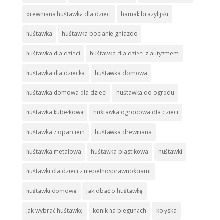
drewniana huśtawka dla dzieci
hamak brazylijski
huśtawka
huśtawka bocianie gniazdo
huśtawka dla dzieci
huśtawka dla dzieci z autyzmem
huśtawka dla dziecka
huśtawka domowa
huśtawka domowa dla dzieci
huśtawka do ogrodu
huśtawka kubełkowa
huśtawka ogrodowa dla dzieci
huśtawka z oparciem
huśtawka drewniana
huśtawka metalowa
huśtawka plastikowa
huśtawki
huśtawki dla dzieci z niepełnosprawnościami
huśtawki domowe
jak dbać o huśtawkę
jak wybrać huśtawkę
konik na biegunach
kołyska