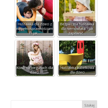
Huśtawka dla dzieci z
Bezpieczna huśtawka
niepełnosprawnościam
dla niemowlaka - jak
i - jak…
zapewnić…
Konik na biegunach dla
Huśtawka kubełkowa
dzieci
dla dzieci