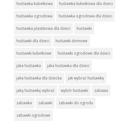
huśtawka kubełkowa
huśtawka kubełkowa dla dzieci
huśtawka ogrodowa
huśtawka ogrodowa dla dzieci
huśtawka plastikowa dla dzieci
huśtawki
huśtawki dla dzieci
huśtawki domowe
huśtawki kubełkowe
huśtawki ogrodowe dla dzieci
jaka huśtawka
jaka huśtawka dla dzieci
jaka huśtawka dla dziecka
jak wybrać huśtawkę
jaką huśtawkę wybrać
wybór huśtawki
zabawa
zabawka
zabawki
zabawki do ogrodu
zabawki ogrodowe