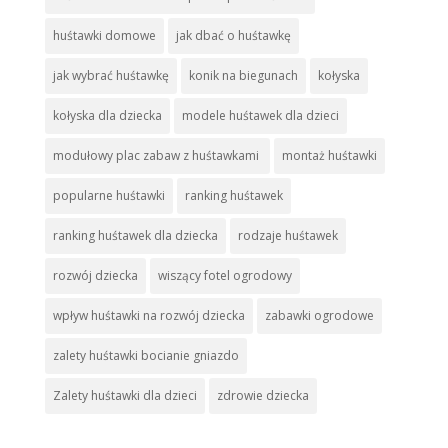
huśtawki domowe
jak dbać o huśtawkę
jak wybrać huśtawkę
konik na biegunach
kołyska
kołyska dla dziecka
modele huśtawek dla dzieci
modułowy plac zabaw z huśtawkami
montaż huśtawki
popularne huśtawki
ranking huśtawek
ranking huśtawek dla dziecka
rodzaje huśtawek
rozwój dziecka
wiszący fotel ogrodowy
wpływ huśtawki na rozwój dziecka
zabawki ogrodowe
zalety huśtawki bocianie gniazdo
Zalety huśtawki dla dzieci
zdrowie dziecka