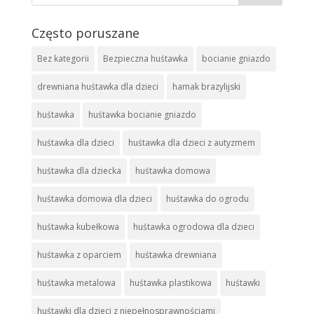
Często poruszane
Bez kategorii
Bezpieczna huśtawka
bocianie gniazdo
drewniana huśtawka dla dzieci
hamak brazylijski
huśtawka
huśtawka bocianie gniazdo
huśtawka dla dzieci
huśtawka dla dzieci z autyzmem
huśtawka dla dziecka
huśtawka domowa
huśtawka domowa dla dzieci
huśtawka do ogrodu
huśtawka kubełkowa
huśtawka ogrodowa dla dzieci
huśtawka z oparciem
huśtawka drewniana
huśtawka metalowa
huśtawka plastikowa
huśtawki
huśtawki dla dzieci z niepełnosprawnościami