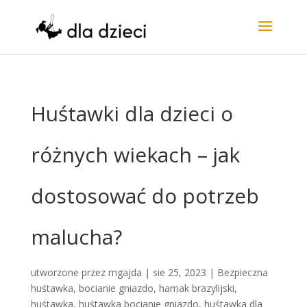
Huśtawki dla dzieci o
różnych wiekach – jak
dostosować do potrzeb
malucha?
utworzone przez
mgajda
|
sie 25, 2023
|
Bezpieczna
huśtawka
,
bocianie gniazdo
,
hamak brazylijski
,
huśtawka
,
huśtawka bocianie gniazdo
,
huśtawka dla