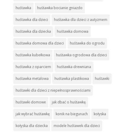
huśtawka
huśtawka bocianie gniazdo
huśtawka dla dzieci
huśtawka dla dzieci z autyzmem
huśtawka dla dziecka
huśtawka domowa
huśtawka domowa dla dzieci
huśtawka do ogrodu
huśtawka kubełkowa
huśtawka ogrodowa dla dzieci
huśtawka z oparciem
huśtawka drewniana
huśtawka metalowa
huśtawka plastikowa
huśtawki
huśtawki dla dzieci z niepełnosprawnościami
huśtawki domowe
jak dbać o huśtawkę
jak wybrać huśtawkę
konik na biegunach
kołyska
kołyska dla dziecka
modele huśtawek dla dzieci