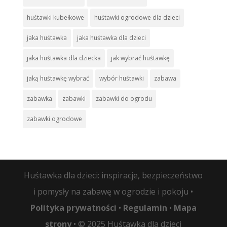
huśtawki kubełkowe
huśtawki ogrodowe dla dzieci
jaka huśtawka
jaka huśtawka dla dzieci
jaka huśtawka dla dziecka
jak wybrać huśtawkę
jaką huśtawkę wybrać
wybór huśtawki
zabawa
zabawka
zabawki
zabawki do ogrodu
zabawki ogrodowe
Huśtawka dla dzieci: inspiracje, bezpieczeństwo
i pomysły na zabawę w ogrodzie i pokoju •
Polityka prywatności
•
Regulamin
•
Mapa
strony
• © 2025 Huśtawka dla dzieci