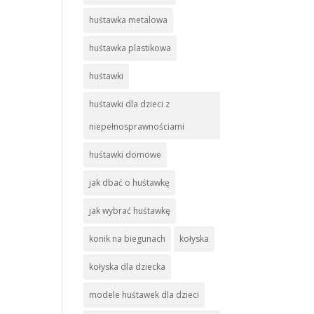
huśtawka metalowa
huśtawka plastikowa
huśtawki
huśtawki dla dzieci z
niepełnosprawnościami
huśtawki domowe
jak dbać o huśtawkę
jak wybrać huśtawkę
konik na biegunach
kołyska
kołyska dla dziecka
modele huśtawek dla dzieci