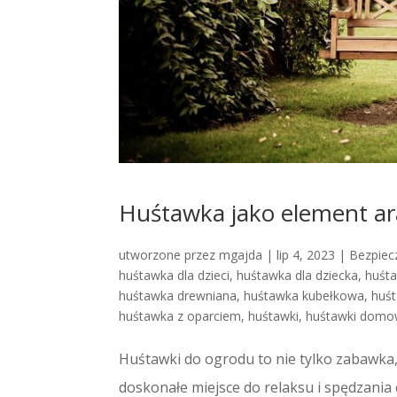
Huśtawka jako element ara
utworzone przez
mgajda
|
lip 4, 2023
|
Bezpiec
huśtawka dla dzieci
,
huśtawka dla dziecka
,
huśt
huśtawka drewniana
,
huśtawka kubełkowa
,
huś
huśtawka z oparciem
,
huśtawki
,
huśtawki dom
Huśtawki do ogrodu to nie tylko zabawka,
doskonałe miejsce do relaksu i spędzani