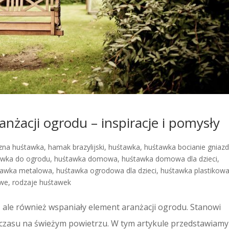
nżacji ogrodu – inspiracje i pomysły
zna huśtawka
,
hamak brazylijski
,
huśtawka
,
huśtawka bocianie gniaz
awka do ogrodu
,
huśtawka domowa
,
huśtawka domowa dla dzieci
,
tawka metalowa
,
huśtawka ogrodowa dla dzieci
,
huśtawka plastikow
owe
,
rodzaje huśtawek
 ale również wspaniały element aranżacji ogrodu. Stanowi
a czasu na świeżym powietrzu. W tym artykule przedstawiamy