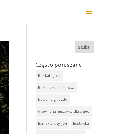
Często poruszane
Bez kategorii
Bezpieczna huśtawka
bocianie gniazdo
drewniana huśtawka dla dzieci
hamak brazylijski
huśtawka