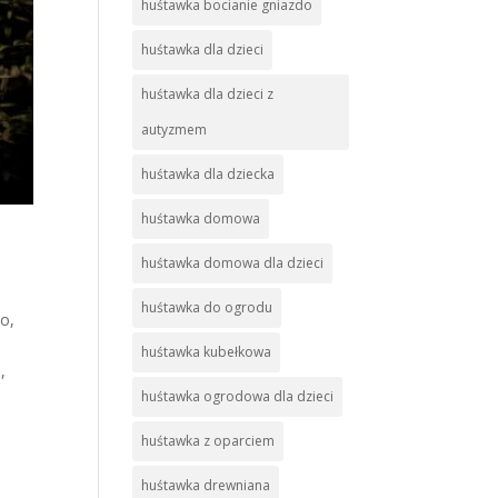
huśtawka bocianie gniazdo
huśtawka dla dzieci
huśtawka dla dzieci z
autyzmem
huśtawka dla dziecka
huśtawka domowa
huśtawka domowa dla dzieci
huśtawka do ogrodu
do
,
huśtawka kubełkowa
a
,
huśtawka ogrodowa dla dzieci
huśtawka z oparciem
huśtawka drewniana